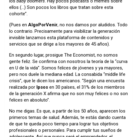
los
baby boomers
. Hay pocos podcasts o memes sobre
ellos (…) Son pocos los libros que tratan sobre esta
cohorte”.
(Pues en
AlgoPorVenir
, no nos damos por aludidos. Todo
lo contrario. Precisamente para visibilizar la generación
invisible lanzamos esta plataforma de contenidos y
servicios que se dirige a los mayores de 45 años).
En segundo lugar, prosigue The Economist, no somos
gente feliz. Se confirma con nosotros la teoría de la “curva
en U de la vida”. Somos felices de jóvenes y ya mayores,
pero nos duele la mediana edad. La consabida “middle life
crisis”, que le dicen los americanos. “Según una encuesta
realizada por
Ipsos
en 30 países, el 31% de los miembros
de la generación X afirma que no son muy felices o no son
felices en absoluto”.
No me digas. Es que, a partir de los 50 años, aparecen los
primeros temas de salud. Además, te estás dando cuenta
de que te queda poco tiempo para lograr tus objetivos
profesionales o personales. Para cumplir tus sueños de
adolescente. Así que nunca seré el emprendedor, el