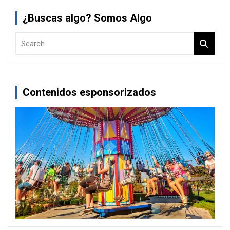
¿Buscas algo? Somos Algo
S
e
a
r
c
Contenidos esponsorizados
h