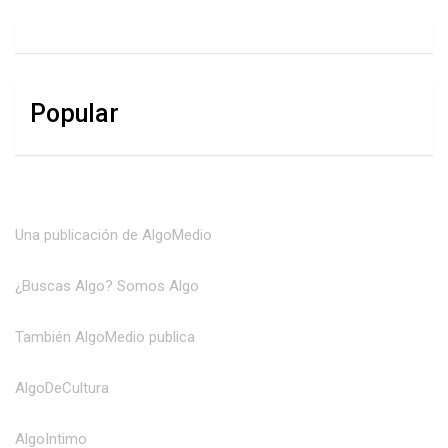
Popular
Una publicación de AlgoMedio
¿Buscas Algo? Somos Algo
También AlgoMedio publica
AlgoDeCultura
AlgoIntimo