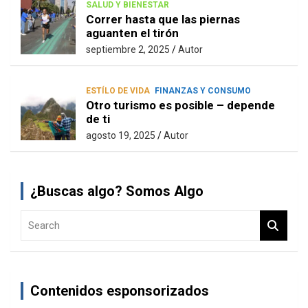
SALUD Y BIENESTAR
Correr hasta que las piernas
aguanten el tirón
septiembre 2, 2025
Autor
ESTÍLO DE VIDA
FINANZAS Y CONSUMO
Otro turismo es posible – depende
de ti
agosto 19, 2025
Autor
¿Buscas algo? Somos Algo
S
e
a
r
c
Contenidos esponsorizados
h