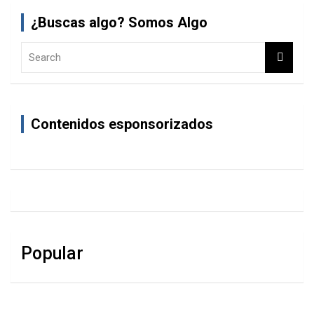
¿Buscas algo? Somos Algo
S
e
a
r
c
Contenidos esponsorizados
h
Popular